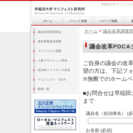
早稲田大学マニフェス
ホーム
イベント情報
メディア掲載
ホーム
>
議会改革調査
議会改革調査部会
選挙事務改革調査
議会改革PDCA
マニフェスト調査
人材マネジメント部会
ご自身の議会の改革
望の方は、下記フ
自治体ファイナンス部会
※無断でのホーム
マニフェスト Q＆A
動画一覧
■お問合せは早稲田大学
まで
議会名（自治体名）
(必
お名前
(必須)