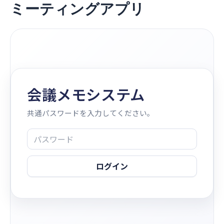
ミーティングアプリ
内
容
を
ス
キ
ッ
プ
会議メモシステム
共通パスワードを入力してください。
ログイン