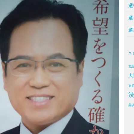
選
選
選
ス
北
大
文
美