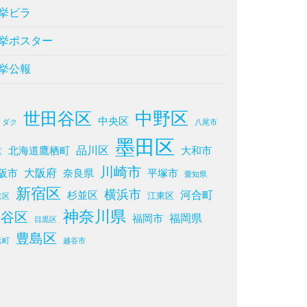
挙ビラ
挙ポスター
挙公報
中野区
世田谷区
中央区
ミダク
八尾市
墨田区
品川区
北海道鷹栖町
大和市
区
川崎市
大阪府
阪市
奈良県
平塚市
愛知県
新宿区
横浜市
河合町
杉並区
江東区
京区
神奈川県
渋谷区
福岡県
福岡市
目黒区
豊島区
浜町
越谷市