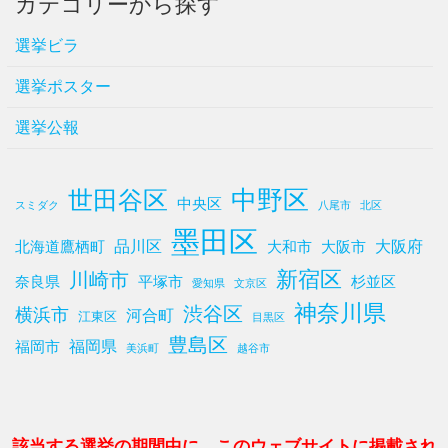
カテゴリーから探す
選挙ビラ
選挙ポスター
選挙公報
中野区
世田谷区
中央区
スミダク
八尾市
北区
墨田区
品川区
大阪府
北海道鷹栖町
大和市
大阪市
新宿区
川崎市
奈良県
平塚市
杉並区
愛知県
文京区
神奈川県
渋谷区
横浜市
河合町
江東区
目黒区
豊島区
福岡県
福岡市
美浜町
越谷市
該当する選挙の期間中に、このウェブサイトに掲載され