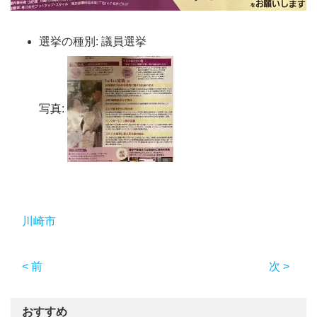
選挙の種別:
議員選挙
写真:
川崎市
< 前
次 >
おすすめ