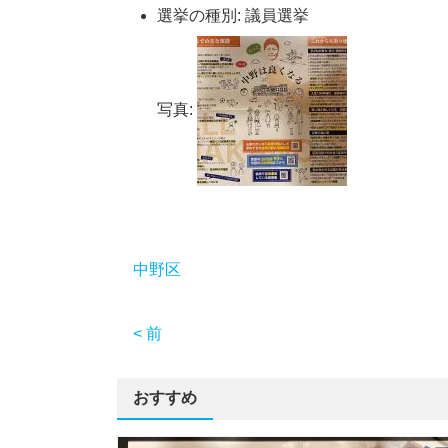
選挙の種別:
議員選挙
写真:
中野区
< 前
おすすめ