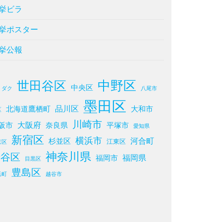
挙ビラ
挙ポスター
挙公報
中野区
世田谷区
中央区
ミダク
八尾市
墨田区
品川区
北海道鷹栖町
大和市
区
川崎市
大阪府
阪市
奈良県
平塚市
愛知県
新宿区
横浜市
河合町
杉並区
江東区
京区
神奈川県
渋谷区
福岡県
福岡市
目黒区
豊島区
浜町
越谷市