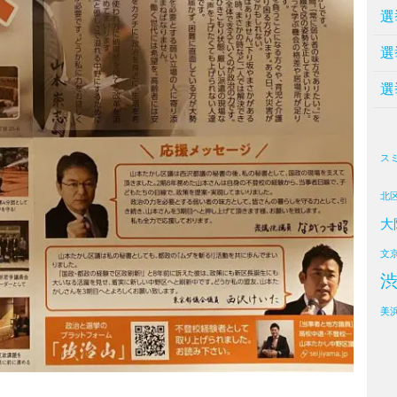
選
選
選
ス
北
大
文
美