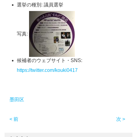
選挙の種別:
議員選挙
写真:
候補者のウェブサイト・SNS:
https://twitter.com/kouki0417
墨田区
< 前
次 >