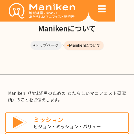
内
容
を
ス
Manikenについて
キ
ッ
トップページ
›
Manikenについて
プ
Maniken（地域経営のための あたらしいマニフェスト研究
所）のことをお伝えします。
ミッション
ビジョン・ミッション・バリュー