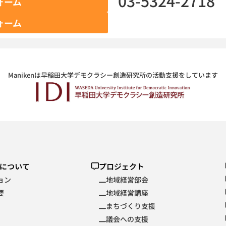
03-5324-2718
ォーム
ォーム
Manikenは早稲田大学デモクラシー創造研究所の活動支援をしています
enについて
プロジェクト
ョン
地域経営部会
要
地域経営講座
まちづくり支援
議会への支援