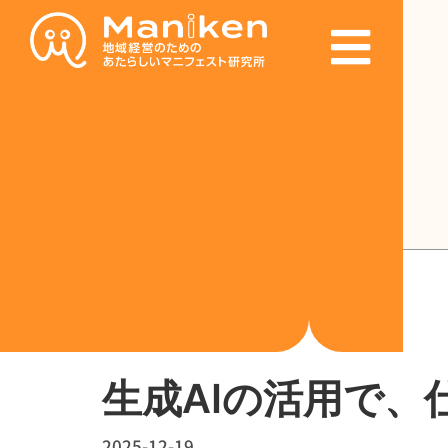
内
投
容
稿
を
ナ
ス
ビ
キ
ゲ
ッ
ー
プ
シ
ョ
ン
ブログ
生成AI
生成AIの活用で、
2025-12-19