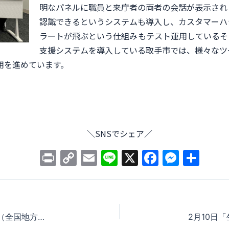
明なパネルに職員と来庁者の両者の会話が表示され
認識できるというシステムも導入し、カスタマーハ
ラートが飛ぶという仕組みもテスト運用しているそ
支援システムを導入している取手市では、様々なツ
用を進めています。
＼SNSでシェア／
P
C
E
Li
X
F
M
共
ri
o
m
n
a
e
有
nt
p
ai
e
c
ss
y
l
e
e
「議会改革の現在地点」について発表しました（全国地方議会サミット発表報告②〜議会としてのシティズンシップ推進〜）
Li
b
n