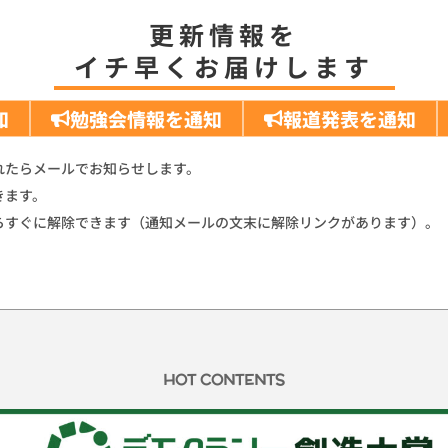
n
o
g
更新情報を
k
o
er
イチ早くお届けします
k
知
勉強会情報を通知
報道発表を通知
れたらメールでお知らせします。
きます。
らすぐに解除できます（通知メールの文末に解除リンクがあります）。
HOT CONTENTS