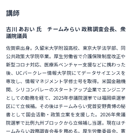
講師
古川 あおい 氏 チームみらい 政務調査会長、衆
議院議員
佐賀県出身。久留米大学附設高校、東京大学法学部、同
公共政策大学院卒業。厚生労働省で介護保険制度改正や
新型コロナ対応、医療系ベンチャー支援などに携わった
後、UCバークレー情報大学院にてデータサイエンスを
専攻し、情報マネジメント学修士号を取得。米国金融機
関、シリコンバレーのスタートアップ企業でエンジニア
としての勤務を経て、2025年参議院選挙では福岡県選挙
区にて立候補。その後はチームみらい党首安野貴博の秘
書として国会活動・政策立案を支援した。2026年衆議
院選挙で比例九州ブロックから立候補し当選。現在はチ
ームみらい政務調査会長を務める。厚生労働委員会、憲