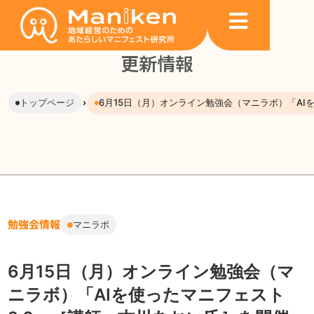
内
投
容
稿
を
ナ
更新情報
ス
ビ
キ
ゲ
ッ
ー
トップページ
›
6月15日（月）オンライン勉強会（マニラボ）「AI
プ
シ
ョ
ン
勉強会情報
マニラボ
6月15日（月）オンライン勉強会（マ
ニラボ）「AIを使ったマニフェスト