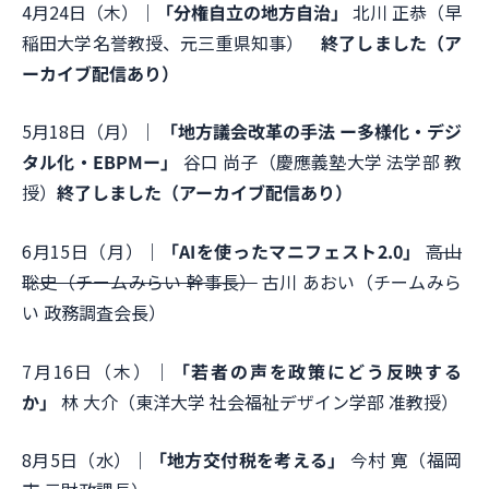
4月24日（木）｜
「分権自立の地方自治」
北川 正恭（早
稲田大学名誉教授、元三重県知事）
終了しました（ア
ーカイブ配信あり）
5月18日（月）｜
「地方議会改革の手法 ー多様化・デジ
タル化・EBPMー」
谷口 尚子（慶應義塾大学 法学部 教
授）
終了しました（アーカイブ配信あり）
6月15日（月）｜
「AIを使ったマニフェスト2.0」
高山
聡史（チームみらい 幹事長）
古川 あおい（チームみら
い 政務調査会長）
7月16日（木）｜
「若者の声を政策にどう反映する
か」
林 大介（東洋大学 社会福祉デザイン学部 准教授）
8月5日（水）｜
「地方交付税を考える」
今村 寛（福岡