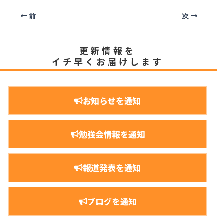
nt
p
ai
e
c
ss
前
次
y
l
e
e
Li
b
n
更新情報を
n
o
g
イチ早くお届けします
k
o
er
k
お知らせを通知
勉強会情報を通知
報道発表を通知
ブログを通知