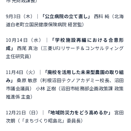
市 元財政課長）
9月3日（木）｜
「公立病院の立て直し」
西科 純（北海
道白老町立国民健康保険病院 経営監）
10月14日（水）｜
「学校施設再編における合意形
成」
西尾 真治（三菱UFJリサーチ＆コンサルティング
主任研究員）
11月4日（火）｜
「廃校を活用した未来型農園の取り組
み」
桑原 敏彦（利根沼田テクノアカデミー校長、沼田
市議会議員） 小林 正樹（沼田市総務部企画政策課 政策
推進係 主査）
12月21日（日）｜
「地域防災力をどう高めるか」
宮田
次朗（「まちづくり昭島北」委員長）