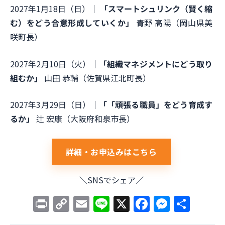
2027年1月18日（日）｜
「スマートシュリンク（賢く縮
む）をどう合意形成していくか」
青野 高陽（岡山県美
咲町長）
2027年2月10日（火）｜
「組織マネジメントにどう取り
組むか」
山田 恭輔（佐賀県江北町長）
2027年3月29日（日）｜
「「頑張る職員」をどう育成す
るか」
辻 宏康（大阪府和泉市長）
詳細・お申込みはこちら
＼SNSでシェア／
P
C
E
Li
X
F
M
共
ri
o
m
n
a
e
有