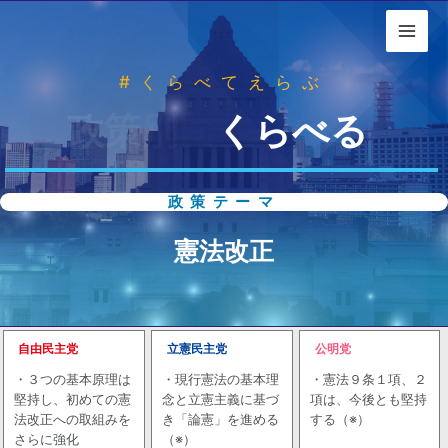
#くらべてえらぶ
政
策
別
に
く
ら
べ
る
政策テーマ
憲法改正
自由民主党
立憲民主党
公明党
・３つの基本原理は
・現行憲法の基本理
・憲法９条１項、２
堅持し、初めての憲
念と立憲主義に基づ
項は、今後とも堅持
法改正への取組みを
き「論憲」を進める
する（※）
さらに強化
（※）