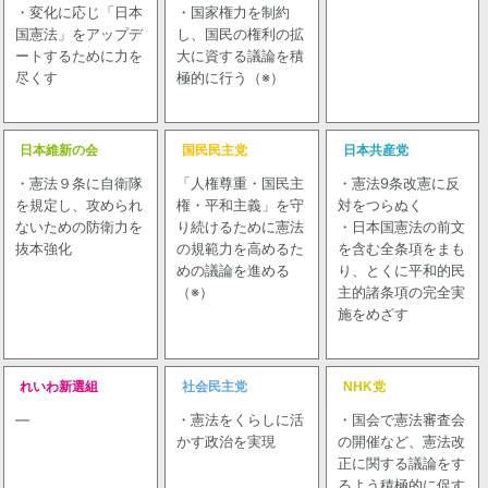
・変化に応じ「日本
・国家権力を制約
国憲法」をアップデ
し、国民の権利の拡
ートするために力を
大に資する議論を積
尽くす
極的に行う（※）
日本維新の会
国民民主党
日本共産党
・憲法９条に自衛隊
「人権尊重・国民主
・憲法9条改憲に反
を規定し、攻められ
権・平和主義」を守
対をつらぬく
ないための防衛力を
り続けるために憲法
・日本国憲法の前文
抜本強化
の規範力を高めるた
を含む全条項をまも
めの議論を進める
り、とくに平和的民
（※）
主的諸条項の完全実
施をめざす
れいわ新選組
社会民主党
NHK党
―
・憲法をくらしに活
・国会で憲法審査会
かす政治を実現
の開催など、憲法改
正に関する議論をす
るよう積極的に促す