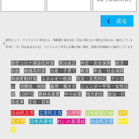
戻る
・原則として、マニフェスト本文から、掲載順に最大2点（2点に満たない場合は1点のみ）抽出していま
す。
・文末に（※）印があるものは、マニフェスト本文に記載が無い場合、政策の詳細版から抽出しています。
新型コロナ感染症対策
憲法改正
外交・安全保障
経済・
財政
物価高対策
出産・子育て
教育
年金・社会保障
気候変動対策
エネルギー政策
防災・災害対応
デジタ
ル
消費税・税制
雇用・働き方
ジェンダー平等・女性活
躍
LGBTQ
農林水産業
中小企業
地方創生
政治・行
政改革
文化・芸術
自由民主党
立憲民主党
公明党
日本維新の会
国民
民主党
日本共産党
れいわ新選組
社会民主党
NHK
党