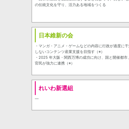
の伝統文化を守り、活力ある地域をつくる
日本維新の会
・マンガ・アニメ・ゲームなどの内容に行政が過度に干
しないコンテンツ産業支援を目指す（※）
・2025 年大阪・関西万博の成功に向け、国と開催都市
官民が強力に連携（※）
れいわ新選組
―